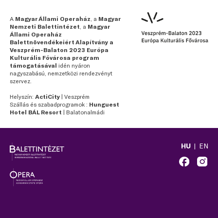
A
Magyar Állami Operaház
, a
Magyar
Nemzeti Balettintézet
, a
Magyar
Állami Operaház
Balettnövendékeiért Alapítvány a
Veszprém-Balaton 2023 Európa
Kulturális Fővárosa program
támogatásával
idén nyáron
nagyszabású, nemzetközi rendezvényt
szervez.
Helyszín:
ActiCity
| Veszprém
Szállás és szabadprogramok :
Hunguest
Hotel BÁL Resort
| Balatonalmádi
HU
EN