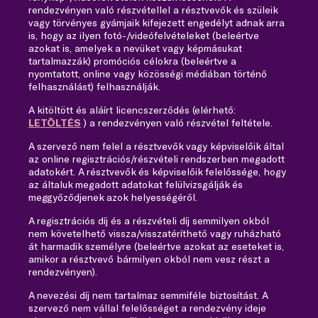
rendezvényen való részvétellel a résztvevők és szüleik
vagy törvényes gyámjaik kifejezett engedélyt adnak arra
is, hogy az ilyen fotó-/videófelvételeket (beleértve
azokat is, amelyek a nevüket vagy képmásukat
tartalmazzák) promóciós célokra (beleértve a
nyomtatott, online vagy közösségi médiában történő
felhasználást) felhasználják.
A kitöltött és aláírt licencszerződés (elérhető:
LETÖLTÉS
) a rendezvényen való részvétel feltétele.
A szervező nem felel a résztvevők vagy képviselőik által
az online regisztrációs/részvételi rendszerben megadott
adatokért. A résztvevők és képviselőik felelőssége, hogy
az általuk megadott adatokat felülvizsgálják és
meggyőződjenek azok helyességéről.
A regisztrációs díj és a részvételi díj semmilyen okból
nem követelhető vissza/visszatéríthető vagy ruházható
át harmadik személyre (beleértve azokat az eseteket is,
amikor a résztvevő bármilyen okból nem vesz részt a
rendezvényen).
A nevezési díj nem tartalmaz semmiféle biztosítást. A
szervező nem vállal felelősséget a rendezvény ideje