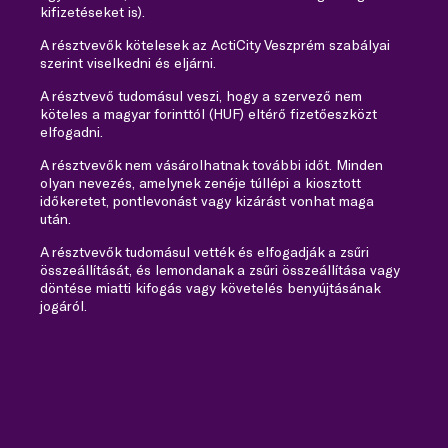
kifizetéseket is).
A résztvevők kötelesek az ActiCity Veszprém szabályai
szerint viselkedni és eljárni.
A résztvevő tudomásul veszi, hogy a szervező nem
köteles a magyar forinttól (HUF) eltérő fizetőeszközt
elfogadni.
A résztvevők nem vásárolhatnak további időt. Minden
olyan nevezés, amelynek zenéje túllépi a kiosztott
időkeretet, pontlevonást vagy kizárást vonhat maga
után.
A résztvevők tudomásul vették és elfogadják a zsűri
összeállítását, és lemondanak a zsűri összeállítása vagy
döntése miatti kifogás vagy követelés benyújtásának
jogáról.