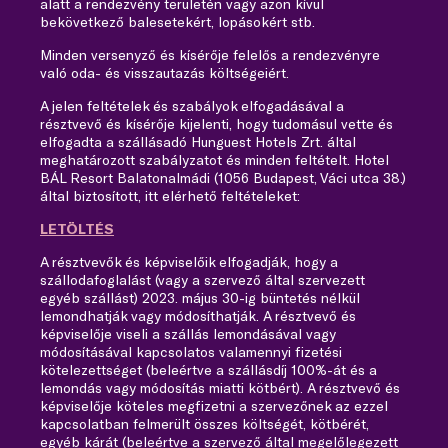
alatt a rendezvény területén vagy azon kívül
bekövetkező balesetekért, lopásokért stb.
Minden versenyző és kísérője felelős a rendezvényre
való oda- és visszautazás költségeiért.
A jelen feltételek és szabályok elfogadásával a
résztvevő és kísérője kijelenti, hogy tudomásul vette és
elfogadta a szállásadó Hunguest Hotels Zrt. által
meghatározott szabályzatot és minden feltételt. Hotel
BÁL Resort Balatonalmádi (1056 Budapest, Váci utca 38.)
által biztosított, itt elérhető feltételeket:
LETÖLTÉS
A résztvevők és képviselőik elfogadják, hogy a
szállodafoglalást (vagy a szervező által szervezett
egyéb szállást) 2023. május 30-ig büntetés nélkül
lemondhatják vagy módosíthatják. A résztvevő és
képviselője viseli a szállás lemondásával vagy
módosításával kapcsolatos valamennyi fizetési
kötelezettséget (beleértve a szállásdíj 100%-át és a
lemondás vagy módosítás miatti kötbért). A résztvevő és
képviselője köteles megfizetni a szervezőnek az ezzel
kapcsolatban felmerült összes költségét, kötbérét,
egyéb kárát (beleértve a szervező által megelőlegezett