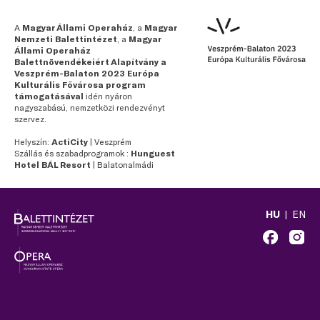
A
Magyar Állami Operaház
, a
Magyar
Nemzeti Balettintézet
, a
Magyar
Állami Operaház
Balettnövendékeiért Alapítvány a
Veszprém-Balaton 2023 Európa
Kulturális Fővárosa program
támogatásával
idén nyáron
nagyszabású, nemzetközi rendezvényt
szervez.
Helyszín:
ActiCity
| Veszprém
Szállás és szabadprogramok :
Hunguest
Hotel BÁL Resort
| Balatonalmádi
HU
EN