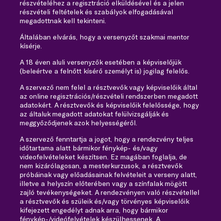
részvételéhez a regisztráció elküldésével és a jelen
részvételi feltételek és szabályok elfogadásával
megadottnak kell tekinteni.
Általában elvárás, hogy a versenyzőt szakmai mentor
kísérje.
A 18 éven aluli versenyzők esetében a képviselőjük
(beleértve a felnőtt kísérő személyt is) jogilag felelős.
A szervező nem felel a résztvevők vagy képviselőik által
az online regisztrációs/részvételi rendszerben megadott
adatokért. A résztvevők és képviselőik felelőssége, hogy
az általuk megadott adatokat felülvizsgálják és
meggyőződjenek azok helyességéről.
A szervező fenntartja a jogot, hogy a rendezvény teljes
időtartama alatt bármikor fénykép- és/vagy
videofelvételeket készítsen. Ez magában foglalja, de
nem kizárólagosan, a mesterkurzusok, a résztvevők
próbáinak vagy előadásainak felvételeit a verseny alatt,
illetve a helyszín előterében vagy a színfalak mögött
zajló tevékenységeket. A rendezvényen való részvétellel
a résztvevők és szüleik és/vagy törvényes képviselőik
kifejezett engedélyt adnak arra, hogy bármikor
fénykép-/videófelvételek készülhessenek. A