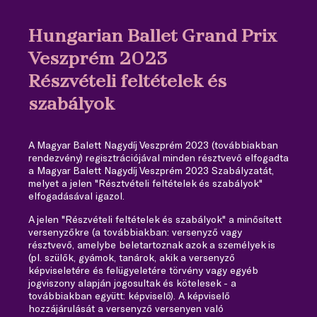
Hungarian Ballet Grand Prix
Veszprém 2023
Részvételi feltételek és
szabályok
A Magyar Balett Nagydíj Veszprém 2023 (továbbiakban
rendezvény) regisztrációjával minden résztvevő elfogadta
a Magyar Balett Nagydíj Veszprém 2023 Szabályzatát,
melyet a jelen "Résztvételi feltételek és szabályok"
elfogadásával igazol.
A jelen "Részvételi feltételek és szabályok" a minősített
versenyzőkre (a továbbiakban: versenyző vagy
résztvevő, amelybe beletartoznak azok a személyek is
(pl. szülők, gyámok, tanárok, akik a versenyző
képviseletére és felügyeletére törvény vagy egyéb
jogviszony alapján jogosultak és kötelesek - a
továbbiakban együtt: képviselő). A képviselő
hozzájárulását a versenyző versenyen való